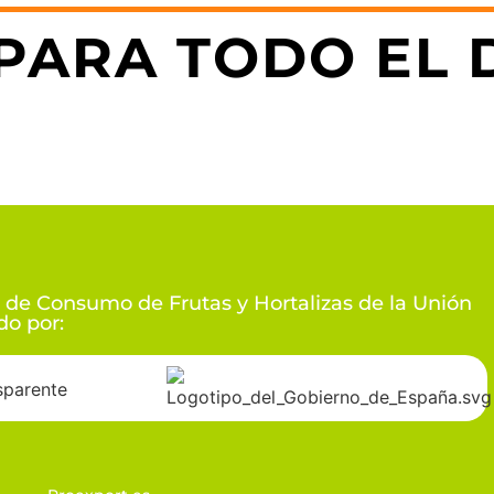
PARA TODO EL D
 de Consumo de Frutas y Hortalizas de la Unión
o por: