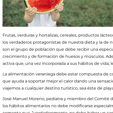
Frutas, verduras y hortalizas, cereales, productos lácte
los verdaderos protagonistas de nuestra dieta y la de n
son el grupo de población que debe recibir una espec
crecimiento y de formación de huesos y músculos. Adem
activa que, una vez incorporada a sus hábitos de vida,
La alimentación veraniega debe estar compuesta de com
que ayuda a soportar mejor el calor dando una sensac
viajemos a cualquier destino turístico, sea éste de pla
José Manuel Moreno, pediatra y miembro del Comité de N
los hábitos alimentarios no debe modificarse especialm
comenta que, “verdaderamente, no debe haber un cambio 