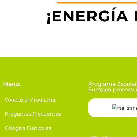
¡ENERGÍA 
Menú:
Programa Escolar
Europea promovid
Conoce el Programa
Preguntas Frecuentes
Colegios Fruticoles