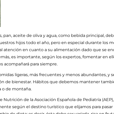
os, pan, aceite de oliva y agua, como bebida principal, de
uestros hijos todo el año, pero en especial durante los 
ial atención en cuanto a su alimentación dado que se e
ás, es importante, según los expertos, fomentar en ell
 les acompañará para siempre.
idas ligeras, más frecuentes y menos abundantes, y ser 
ión de bienestar. Hábitos que debemos mantener tambié
ya o de montaña.
utrición de la Asociación Española de Pediatría (AEP), 
ente según el destino turístico que elijamos para pasar
de dieta; es decir, ésta debe ser variada, rica en fruta