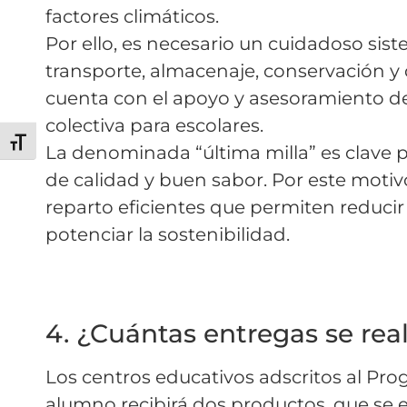
factores climáticos.
Por ello, es necesario un cuidadoso sis
transporte, almacenaje, conservación y di
cuenta con el apoyo y asesoramiento de
colectiva para escolares.
Alternar tamaño de letra
La denominada “última milla” es clave
de calidad y buen sabor. Por este moti
reparto eficientes que permiten reducir
potenciar la sostenibilidad.
4. ¿Cuántas entregas se rea
Los centros educativos adscritos al Pr
alumno recibirá dos productos, que se