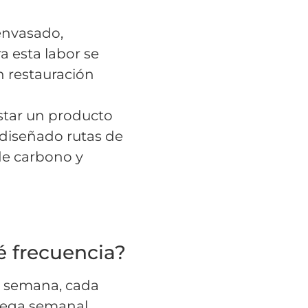
 envasado,
a esta labor se
n restauración
star un producto
 diseñado rutas de
 de carbono y
é frecuencia?
da semana, cada
rega semanal.