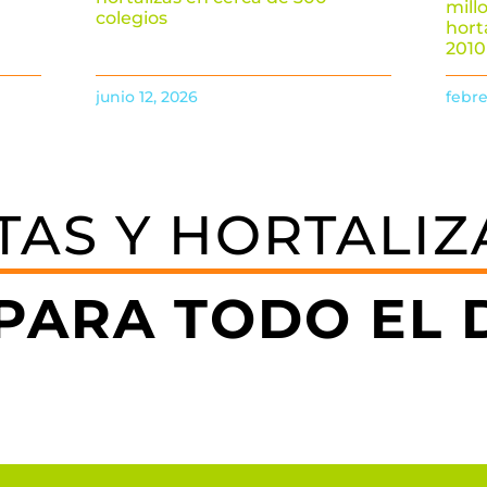
mill
colegios
hort
2010
junio 12, 2026
febre
TAS Y HORTALIZ
PARA TODO EL D