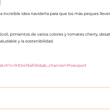
ta increíble idea navideña para que los más peques llev
brócoli, pimientos de varios colores y tomates cherry, des
udable y la sostenibilidad.
atch?v=lHt5419aRJk&ab_channel=Proexport