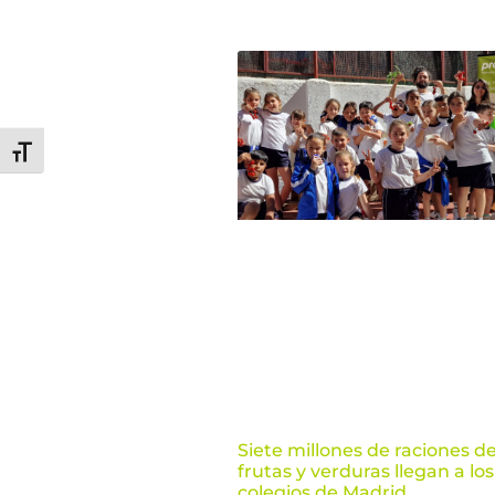
Alternar tamaño de letra
Siete millones de raciones d
frutas y verduras llegan a los
colegios de Madrid